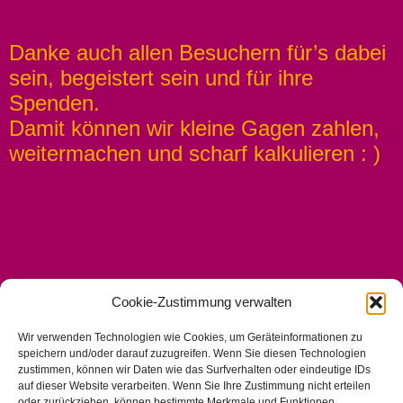
Danke auch allen Besuchern für’s dabei
sein, begeistert sein und für ihre
Spenden.
Damit können wir kleine Gagen zahlen,
weitermachen und scharf kalkulieren : )
Cookie-Zustimmung verwalten
Wir verwenden Technologien wie Cookies, um Geräteinformationen zu
NACHRICHTEN AN JOFFEL
speichern und/oder darauf zuzugreifen. Wenn Sie diesen Technologien
zustimmen, können wir Daten wie das Surfverhalten oder eindeutige IDs
auf dieser Website verarbeiten. Wenn Sie Ihre Zustimmung nicht erteilen
ANMELDUNG NEWSLETTER HIER:
oder zurückziehen, können bestimmte Merkmale und Funktionen