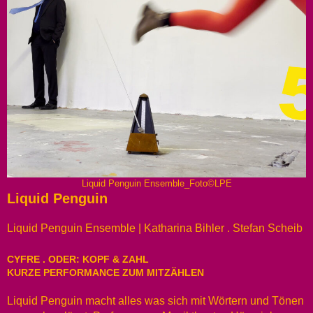
Liquid Penguin Ensemble_Foto©LPE
Liquid Penguin
Liquid Penguin Ensemble | Katharina Bihler . Stefan Scheib
CYFRE . ODER: KOPF & ZAHL
KURZE PERFORMANCE ZUM MITZÄHLEN
Liquid Penguin macht alles was sich mit Wörtern und Tönen