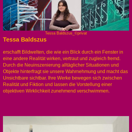
Tessa Baldszus_©privat
Tessa Baldszus
erschafft Bildwelten, die wie ein Blick durch ein Fenster in
eine andere Realität wirken, vertraut und zugleich fremd.
Durch die Neuinszenierung alltäglicher Situationen und
Objekte hinterfragt sie unsere Wahrnehmung und macht das
Unsichtbare sichtbar. Ihre Werke bewegen sich zwischen
Realität und Fiktion und lassen die Vorstellung einer
objektiven Wirklichkeit zunehmend verschwimmen.