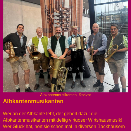
Albkantenmusikanten_©privat
Albkantenmusikanten
Wer an der Albkante lebt, der gehört dazu: die
Albkantenmusikanten mit deftig virtuoser Wirtshausmusik!
Wer Glück hat, hört sie schon mal in diversen Backhäusern