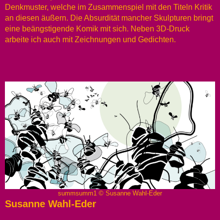
Denkmuster, welche im Zusammenspiel mit den Titeln Kritik
an diesen äußern. Die Absurdität mancher Skulpturen bringt
eine beängstigende Komik mit sich. Neben 3D-Druck
arbeite ich auch mit Zeichnungen und Gedichten.
summsumm1 © Susanne Wahl-Eder
Susanne Wahl-Eder