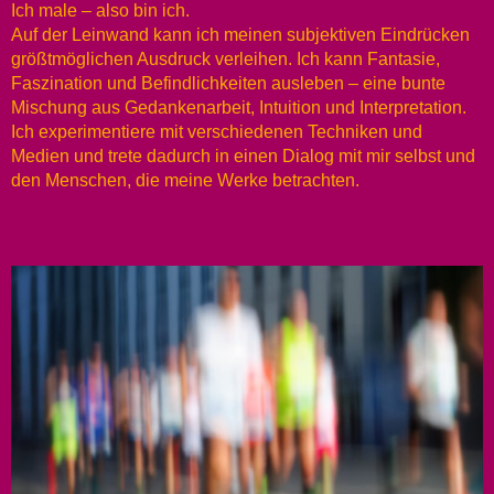
Ich male – also bin ich.
Auf der Leinwand kann ich meinen subjektiven Eindrücken
größtmöglichen Ausdruck verleihen. Ich kann Fantasie,
Faszination und Befindlichkeiten ausleben – eine bunte
Mischung aus Gedankenarbeit, Intuition und Interpretation.
Ich experimentiere mit verschiedenen Techniken und
Medien und trete dadurch in einen Dialog mit mir selbst und
den Menschen, die meine Werke betrachten.