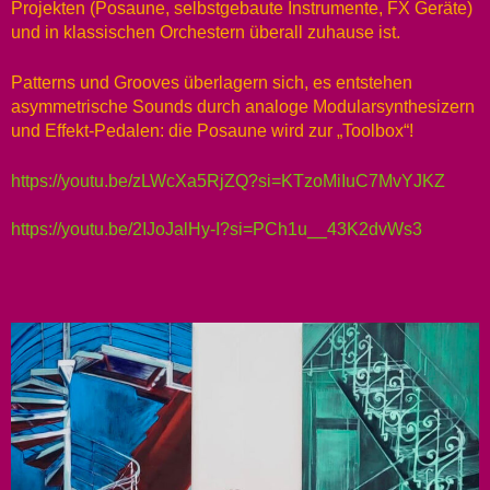
Projekten (Posaune, selbstgebaute Instrumente, FX Geräte)
und in klassischen Orchestern überall zuhause ist.
Patterns und Grooves überlagern sich, es entstehen
asymmetrische Sounds durch analoge Modularsynthesizern
und Effekt-Pedalen: die Posaune wird zur „Toolbox“!
https://youtu.be/zLWcXa5RjZQ?si=KTzoMiIuC7MvYJKZ
https://youtu.be/2IJoJalHy-I?si=PCh1u__43K2dvWs3