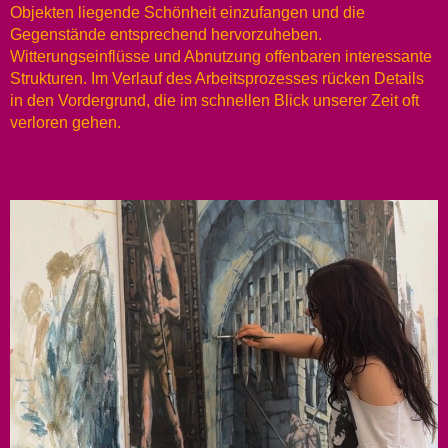
Objekten liegende Schönheit einzufangen und die
Gegenstände entsprechend hervorzuheben.
Witterungseinflüsse und Abnutzung offenbaren interessante
Strukturen. Im Verlauf des Arbeitsprozesses rücken Details
in den Vordergrund, die im schnellen Blick unserer Zeit oft
verloren gehen.