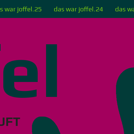
s war joffel.25
das war joffel.24
das wa
fel
UFT