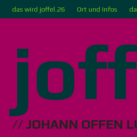
Zum
das wird joffel.26
Ort und Infos
da
Inhalt
springen
jof
// JOHANN OFFEN L