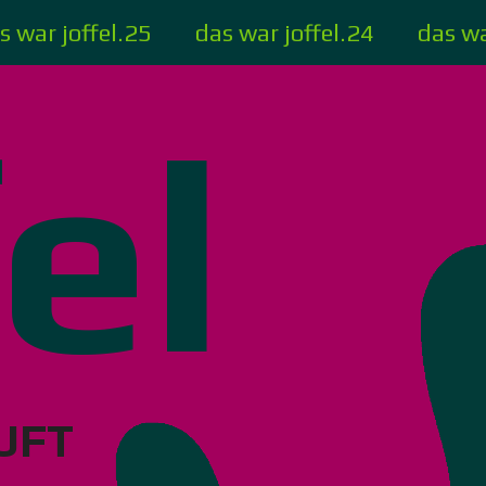
s war joffel.25
das war joffel.24
das wa
fel
UFT