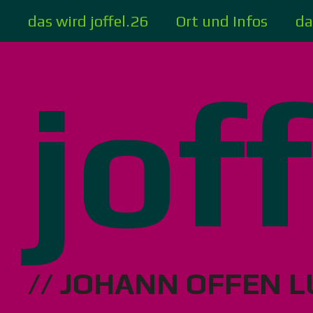
Zum
das wird joffel.26
Ort und Infos
da
Inhalt
springen
jof
// JOHANN OFFEN L