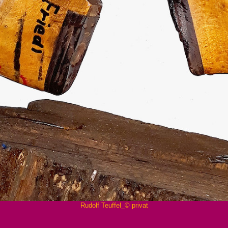
Rudolf Teuffel_© privat