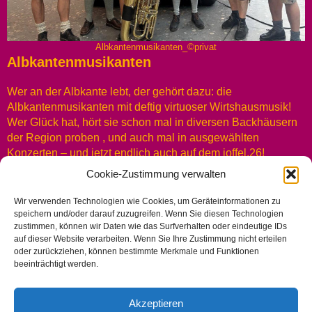
Albkantenmusikanten_©privat
Albkantenmusikanten
Wer an der Albkante lebt, der gehört dazu: die
Albkantenmusikanten mit deftig virtuoser Wirtshausmusik!
Wer Glück hat, hört sie schon mal in diversen Backhäusern
der Region proben , und auch mal in ausgewählten
Konzerten – und jetzt endlich auch auf dem joffel.26!
Cookie-Zustimmung verwalten
Wir verwenden Technologien wie Cookies, um Geräteinformationen zu
NACHRICHTEN AN JOFFEL
speichern und/oder darauf zuzugreifen. Wenn Sie diesen Technologien
zustimmen, können wir Daten wie das Surfverhalten oder eindeutige IDs
auf dieser Website verarbeiten. Wenn Sie Ihre Zustimmung nicht erteilen
ANMELDUNG NEWSLETTER HIER:
oder zurückziehen, können bestimmte Merkmale und Funktionen
beeinträchtigt werden.
KUNSTFORUM ST.JOHANN
Akzeptieren
Impressum | Rechtliches |
Datenschutzerklärung |