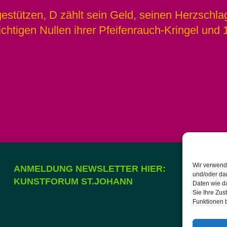
egestützen, D zählt sein Geld, seinen Herzschla
htigen Nullen ihrer Pfeifenrauch-Kringel und 
Wir verwend
ANMELDUNG NEWSLETTER HIER:
und/oder da
KUNSTFORUM ST.JOHANN
Daten wie da
Sie Ihre Zu
Funktionen b