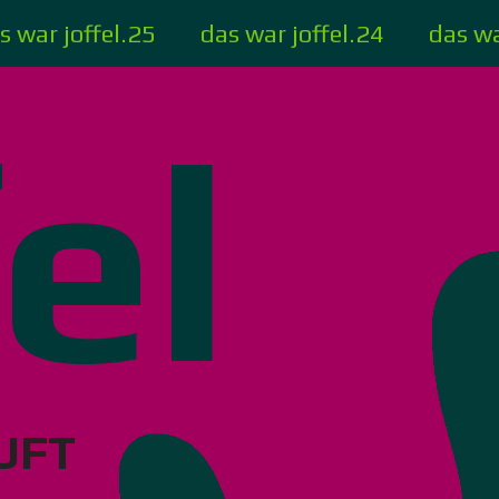
s war joffel.25
das war joffel.24
das wa
fel
UFT