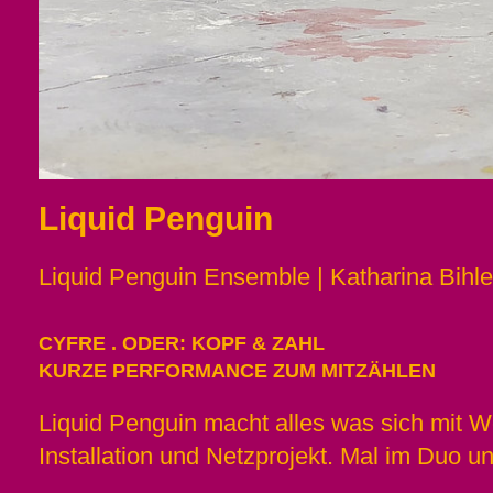
Liquid Penguin
Liquid Penguin Ensemble | Katharina Bihle
CYFRE . ODER: KOPF & ZAHL
KURZE PERFORMANCE ZUM MITZÄHLEN
Liquid Penguin macht alles was sich mit W
Installation und Netzprojekt. Mal im Duo 