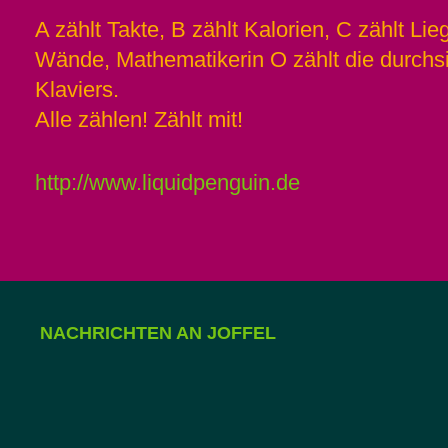
A zählt Takte, B zählt Kalorien, C zählt Li
Wände, Mathematikerin O zählt die durchsic
Klaviers.
Alle zählen! Zählt mit!
http://www.liquidpenguin.de
NACHRICHTEN AN JOFFEL