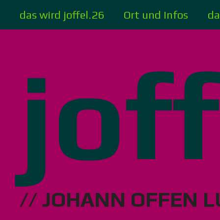
Zum
das wird joffel.26
Ort und Infos
da
Inhalt
springen
jof
// JOHANN OFFEN L