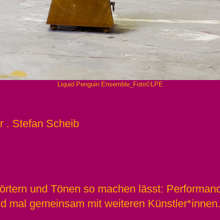
Liquid Penguin Ensemble_Foto©LPE
r . Stefan Scheib
örtern und Tönen so machen lässt: Performance
und mal gemeinsam mit weiteren Künstler*innen