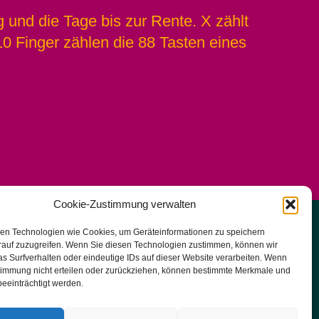
g und die Tage bis zur Rente. X zählt
10 Finger zählen die 88 Tasten eines
Cookie-Zustimmung verwalten
en Technologien wie Cookies, um Geräteinformationen zu speichern
Impressum | Rechtliches |
rauf zuzugreifen. Wenn Sie diesen Technologien zustimmen, können wir
Datenschutzerklärung |
Cookie-Richtlinie
s Surfverhalten oder eindeutige IDs auf dieser Website verarbeiten. Wenn
stimmung nicht erteilen oder zurückziehen, können bestimmte Merkmale und
(EU)
eeinträchtigt werden.